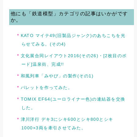
他にも「鉄道模型」カテゴリの記事はいかがです
か。
KATO マイテ49(旧製品ジャンク)のあちこちを光
らせてみる。(その4)
文化展合同レイアウト2016(その26)・[2枚目のボ
ード]温泉街、完成!!
和風列車「みやび」の製作(その1)
パレットを作ってみた。
TOMIX EF64(ユーロライナー色)の連結器を交換
した。
津川洋行 デキ3にシキ600とシキ800とシキ
1000×3両を牽引させてみた。