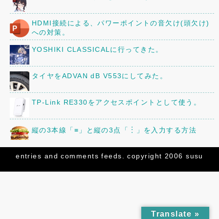
HDMI接続による、パワーポイントの音欠け(頭欠け)
への対策。
YOSHIKI CLASSICALに行ってきた。
タイヤをADVAN dB V553にしてみた。
TP-Link RE330をアクセスポイントとして使う。
縦の3本線「≡」と縦の3点「︙」を入力する方法
京阪80型82号車の車内に、16年前に作ったレイアウ
entries
and
comments
feeds. copyright 2006 susu
トを設置してみた。
三菱「ミニキャブ」のオーディオ・スピーカーを交換
してみた。
「82号まつり」の追加情報!
Translate »