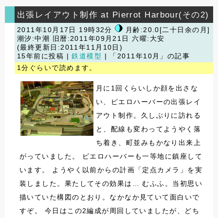
出張レイアウト制作 at Pierrot Harbour(その2)
2011年10月17日 19時32分
月齢:20.0[二十日余の月]
潮汐:中潮
旧暦:2011年09月21日 六曜:大安
(最終更新日:2011年11月10日)
15年前に投稿 |
鉄道模型
| 「2011年10月」の記事
1分ぐらいで読めます。
月に1回くらいしか顔を出さな
い、ピエロハーバーの出張レイ
アウト制作。久しぶりに訪れる
と、配線も変わってようやく落
ち着き、町並みもかなり出来上
がっていました。 ピエロハーバーも一等地に鎮座して
います。 ようやく以前からの計画「定点カメラ」を実
装しました。果たしてその効果は… むふふ。当初思い
描いていた構図のとおり。なかなか見ていて面白いで
すぞ。 今日はこの2編成が周回していましたが、どち