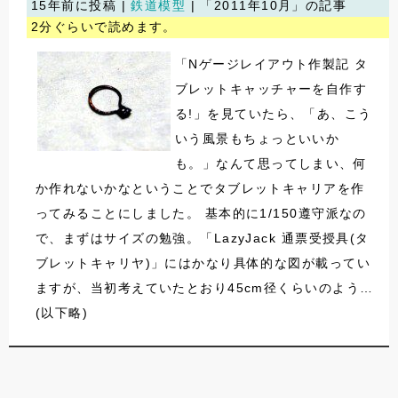
15年前に投稿 |
鉄道模型
| 「2011年10月」の記事
2分ぐらいで読めます。
「Nゲージレイアウト作製記 タ
ブレットキャッチャーを自作す
る!」を見ていたら、「あ、こう
いう風景もちょっといいか
も。」なんて思ってしまい、何
か作れないかなということでタブレットキャリアを作
ってみることにしました。 基本的に1/150遵守派なの
で、まずはサイズの勉強。「LazyJack 通票受授具(タ
ブレットキャリヤ)」にはかなり具体的な図が載ってい
ますが、当初考えていたとおり45cm径くらいのよう…
(以下略)