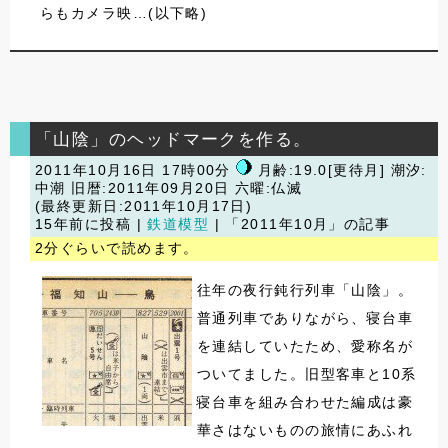
らもカメラ映…(以下略)
「山陰」のヘッドマークを作る。
2011年10月16日 17時00分
月齢:19.0[更待月] 潮汐:
中潮
旧暦:2011年09月20日 六曜:仏滅
(最終更新日:2011年10月17日)
15年前に投稿 |
鉄道模型
| 「2011年10月」の記事
2分ぐらいで読めます。
往年の夜行鈍行列車「山陰」。
普通列車でありながら、寝台車
を連結していたため、愛称名が
ついてました。旧型客車と10系
寝台車を組み合わせた編成は豪
華さはないものの旅情にあふれ