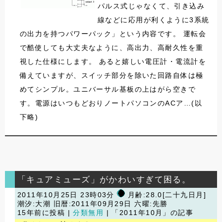
パルス式じゃなくて、引き込み
線などに応用が利くように3系統
の出力を持つパワーパック」という内容です。 運転会
で酷使しても大丈夫なように、高出力、高耐久性を重
視した仕様にします。 あると嬉しい電圧計・電流計を
備えていますが、スイッチ部分を除いた回路自体は極
めてシンプル。ユニバーサル基板の上はがら空きで
す。電源はいつもどおりノートパソコンのACア…(以
下略)
「キュアミューズ」がかわいすぎて困る。
2011年10月25日 23時03分
月齢:28.0[二十九日月]
潮汐:大潮
旧暦:2011年09月29日 六曜:先勝
15年前に投稿 |
分類無用
| 「2011年10月」の記事