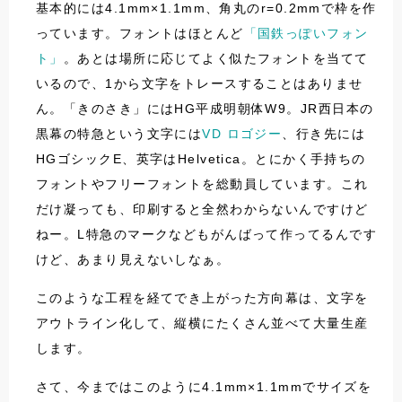
基本的には4.1mm×1.1mm、角丸のr=0.2mmで枠を作
っています。フォントはほとんど
「国鉄っぽいフォン
ト」
。あとは場所に応じてよく似たフォントを当てて
いるので、1から文字をトレースすることはありませ
ん。「きのさき」にはHG平成明朝体W9。JR西日本の
黒幕の特急という文字には
VD ロゴジー
、行き先には
HGゴシックE、英字はHelvetica。とにかく手持ちの
フォントやフリーフォントを総動員しています。これ
だけ凝っても、印刷すると全然わからないんですけど
ねー。L特急のマークなどもがんばって作ってるんです
けど、あまり見えないしなぁ。
このような工程を経てでき上がった方向幕は、文字を
アウトライン化して、縦横にたくさん並べて大量生産
します。
さて、今まではこのように4.1mm×1.1mmでサイズを