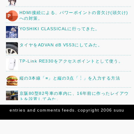
HDMI接続による、パワーポイントの音欠け(頭欠け)
への対策。
YOSHIKI CLASSICALに行ってきた。
タイヤをADVAN dB V553にしてみた。
TP-Link RE330をアクセスポイントとして使う。
縦の3本線「≡」と縦の3点「︙」を入力する方法
京阪80型82号車の車内に、16年前に作ったレイアウ
トを設置してみた。
三菱「ミニキャブ」のオーディオ・スピーカーを交換
entries
and
comments
feeds. copyright 2006 susu
してみた。
「82号まつり」の追加情報!