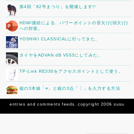
第4回「82号まつり」を開催します!!
HDMI接続による、パワーポイントの音欠け(頭欠け)
への対策。
YOSHIKI CLASSICALに行ってきた。
タイヤをADVAN dB V553にしてみた。
TP-Link RE330をアクセスポイントとして使う。
縦の3本線「≡」と縦の3点「︙」を入力する方法
京阪80型82号車の車内に、16年前に作ったレイアウ
entries
and
comments
feeds. copyright 2006 susu
トを設置してみた。
三菱「ミニキャブ」のオーディオ・スピーカーを交換
してみた。