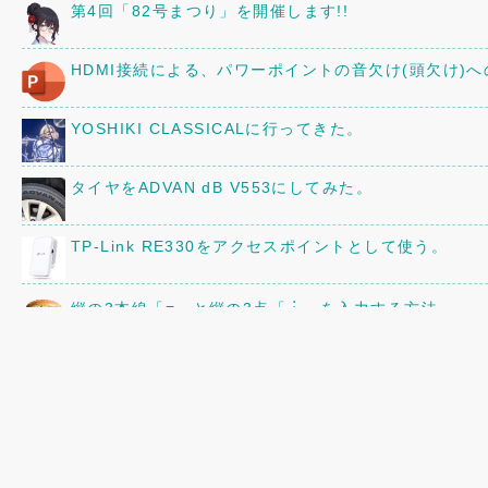
第4回「82号まつり」を開催します!!
HDMI接続による、パワーポイントの音欠け(頭欠け)
YOSHIKI CLASSICALに行ってきた。
タイヤをADVAN dB V553にしてみた。
TP-Link RE330をアクセスポイントとして使う。
縦の3本線「≡」と縦の3点「︙」を入力する方法
京阪80型82号車の車内に、16年前に作ったレイアウ
三菱「ミニキャブ」のオーディオ・スピーカーを交換
「82号まつり」の追加情報!