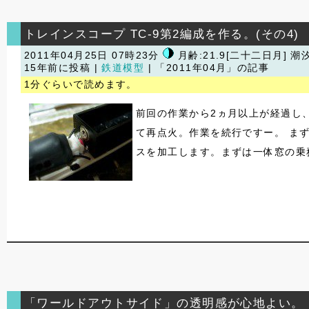
トレインスコープ TC-9第2編成を作る。(その4)
2011年04月25日 07時23分
月齢:21.9[二十二日月] 潮
15年前に投稿 |
鉄道模型
| 「2011年04月」の記事
1分ぐらいで読めます。
前回の作業から2ヵ月以上が経過し
て再点火。作業を続行ですー。 ま
スを加工します。まずは一体窓の乗務
「ワールドアウトサイド」の透明感が心地よい。