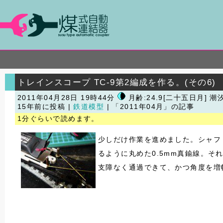
トレインスコープ TC-9第2編成を作る。(その6)
2011年04月28日 19時44分
月齢:24.9[二十五日月] 潮
15年前に投稿 |
鉄道模型
| 「2011年04月」の記事
1分ぐらいで読めます。
少しだけ作業を進めました。シャフ
るように丸めた0.5mm真鍮線。そ
支障なく通過できて、かつ角度を増幅