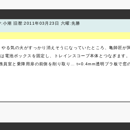
汐:小潮
旧暦:2011年03月23日 六曜:先勝
、やる気の火がすっかり消えそうになっていたところ、亀師匠が
ずは電池ボックスを固定し、トレインスコープ本体とつなぎます。
員室と乗降用扉の前側を削り取り… t=0.4mm透明プラ板で窓