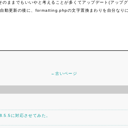
でそのままでもいいやと考えることが多くてアップデート(アップ
うに自動更新の後に、formatting.phpの文字置換まわりを自
←古いページ
。
P8.5.5に対応させてみた。