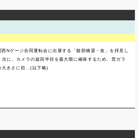
関西Nゲージ合同運転会に出展する「餘部橋梁・改」を拝見し
 次に、カメラの旋回半径を最大限に確保するため、窓ガラ
の大きさに切…(以下略)