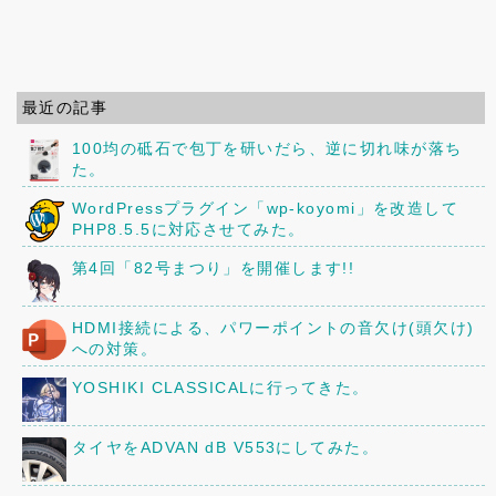
最近の記事
100均の砥石で包丁を研いだら、逆に切れ味が落ち
た。
WordPressプラグイン「wp-koyomi」を改造して
PHP8.5.5に対応させてみた。
第4回「82号まつり」を開催します!!
HDMI接続による、パワーポイントの音欠け(頭欠け)
への対策。
YOSHIKI CLASSICALに行ってきた。
タイヤをADVAN dB V553にしてみた。