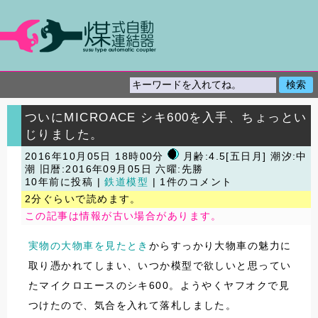
ついにMICROACE シキ600を入手、ちょっとい
じりました。
2016年10月05日 18時00分
月齢:4.5[五日月] 潮汐:中
潮
旧暦:2016年09月05日 六曜:先勝
10年前に投稿 |
鉄道模型
| 1件のコメント
2分ぐらいで読めます。
この記事は情報が古い場合があります。
実物の大物車を見たとき
からすっかり大物車の魅力に
取り憑かれてしまい、いつか模型で欲しいと思ってい
たマイクロエースのシキ600。ようやくヤフオクで見
つけたので、気合を入れて落札しました。