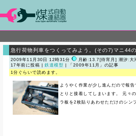
急行荷物列車をつくってみよう。(その7)マニ4
2009年11月30日 12時31分
月齢:13.7[待宵月] 潮汐:大
17年前に投稿 |
鉄道模型
| 「2009年11月」の記事
1分ぐらいで読めます。
ようやく作業が少し進んだので報告
とりと接着してしまいます。 元々
ラ板を2枚貼りあわせただけのシン