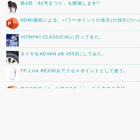
第4回「82号まつり」を開催します!!
HDMI接続による、パワーポイントの音欠け(頭欠け)
YOSHIKI CLASSICALに行ってきた。
タイヤをADVAN dB V553にしてみた。
TP-Link RE330をアクセスポイントとして使う。
縦の3本線「≡」と縦の3点「︙」を入力する方法
京阪80型82号車の車内に、16年前に作ったレイアウ
三菱「ミニキャブ」のオーディオ・スピーカーを交換
「82号まつり」の追加情報!