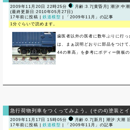
2009年11月20日 22時25分
月齢:3.7[黄昏月] 潮汐:中
(最終更新日:2010年05月27日)
17年前に投稿 |
鉄道模型
| 「2009年11月」の記事
1分ぐらいで読めます。
歯医者以外の医者に数年ぶりに行っ
は、まぁ説明どおりに部品をつけて
44の車高」を参考にボディー側板
急行荷物列車をつくってみよう。(その4)塗装と
2009年11月17日 15時05分
月齢:0.7[新月] 潮汐:大潮
旧
17年前に投稿 |
鉄道模型
| 「2009年11月」の記事