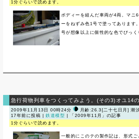
1分ぐらいで読めます。
ボディーを組んだ車両が4両。マニ6
ーをねずみ色1号で塗ってあります。
号が想像以上に個性的な色でびっく
急行荷物列車をつくってみよう。(その3)オユ14
2009年11月13日 00時24分
月齢:26.3[二十七日月] 潮
17年前に投稿 |
鉄道模型
| 「2009年11月」の記事
1分ぐらいで読めます。
一般的にこのテの製作記は、形式ご