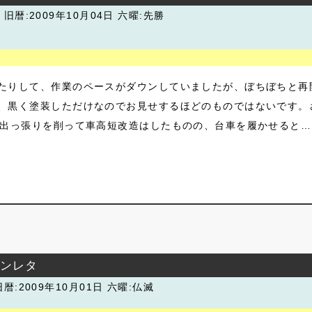
潮
旧暦:2009年10月04日 六曜:先勝
たりして、作業のペースがダウンしていましたが、ぼちぼちと再開
、黒く塗装しただけなのでお見せするほどのものではないです。
の出っ張りを削って車高短改造はしたものの、台車を履かせると… 
インレタ
暦:2009年10月01日 六曜:仏滅