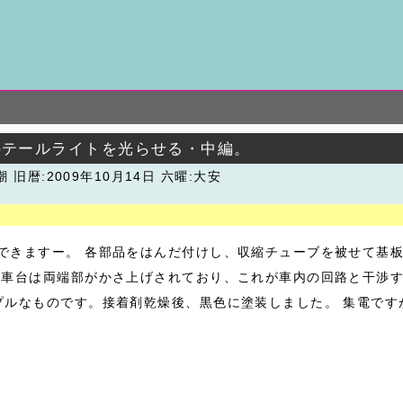
4のテールライトを光らせる・中編。
潮
旧暦:2009年10月14日 六曜:大安
できますー。 各部品をはんだ付けし、収縮チューブを被せて基
の車台は両端部がかさ上げされており、これが車内の回路と干渉す
プルなものです。接着剤乾燥後、黒色に塗装しました。 集電ですが