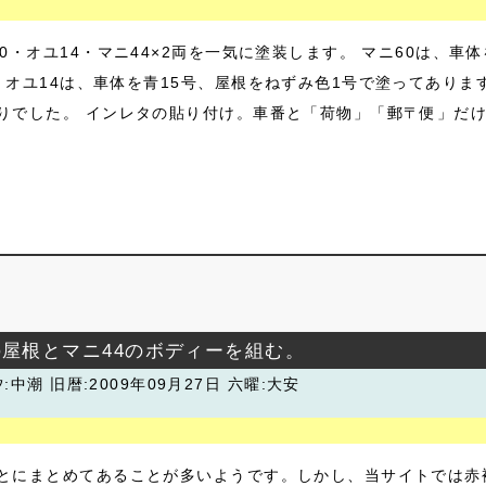
0・オユ14・マニ44×2両を一気に塗装します。 マニ60は、
オユ14は、車体を青15号、屋根をねずみ色1号で塗ってあります
りでした。 インレタの貼り付け。車番と「荷物」「郵〒便」だけ
の屋根とマニ44のボディーを組む。
汐:中潮
旧暦:2009年09月27日 六曜:大安
とにまとめてあることが多いようです。しかし、当サイトでは赤