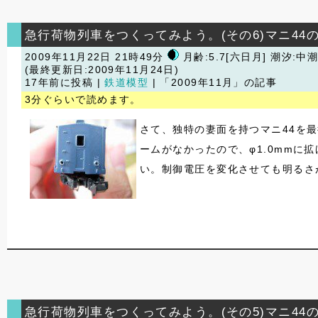
急行荷物列車をつくってみよう。(その6)マニ4
2009年11月22日 21時49分
月齢:5.7[六日月] 潮汐:中
(最終更新日:2009年11月24日)
17年前に投稿 |
鉄道模型
| 「2009年11月」の記事
3分ぐらいで読めます。
さて、独特の妻面を持つマニ44を最
ームがなかったので、φ1.0mmに
い。制御電圧を変化させても明るさ
急行荷物列車をつくってみよう。(その5)マニ44