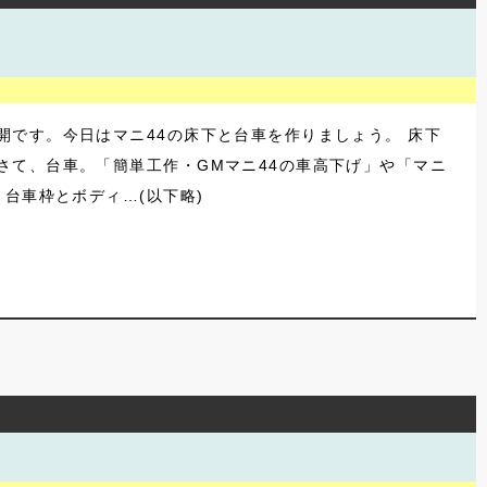
です。今日はマニ44の床下と台車を作りましょう。 床下
さて、台車。「簡単工作・GMマニ44の車高下げ」や「マニ
台車枠とボディ…(以下略)