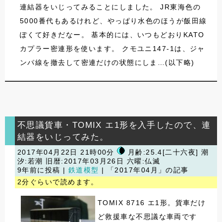
連結器をいじってみることにしました。 JR東海色の
5000番代もあるけれど、やっぱり水色のほうが飯田線
ぽくて好きだなー。 基本的には、いつもどおりKATO
カプラー密連形を使います。 クモユニ147-1は、ジャ
ンパ線を撤去して密連だけの状態にしま…(以下略)
不思議貨車・TOMIX エ1形を入手したので、連
結器をいじってみた。
2017年04月22日 21時00分
月齢:25.4[二十六夜] 潮
汐:若潮
旧暦:2017年03月26日 六曜:仏滅
9年前に投稿 |
鉄道模型
| 「2017年04月」の記事
2分ぐらいで読めます。
TOMIX 8716 エ1形。貨車だけ
ど救援車な不思議な車両です