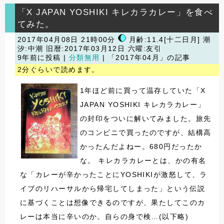
「X JAPAN YOSHIKI キレカラカレー」を食べ
てみた。
2017年04月08日 21時00分
月齢:11.4[十二日月] 潮
汐:中潮
旧暦:2017年03月12日 六曜:友引
9年前に投稿 |
分類無用
| 「2017年04月」の記事
2分ぐらいで読めます。
1年ほど前に買って温存していた「X
JAPAN YOSHIKI キレカラカレー」
の封印をついに解いてみました。旅先
のコンビニで買ったのですが、結構高
かったんだよねー。680円だったか
な。 キレカラカレーとは、かの有名
な「カレーが辛かったことにYOSHIKIが激怒して、ラ
イブのリハーサルから帰宅してしまった」という伝説
に基づくことは想像できるのですが、果たしてこのカ
レーは本当に辛いのか。自らの身で検…(以下略)