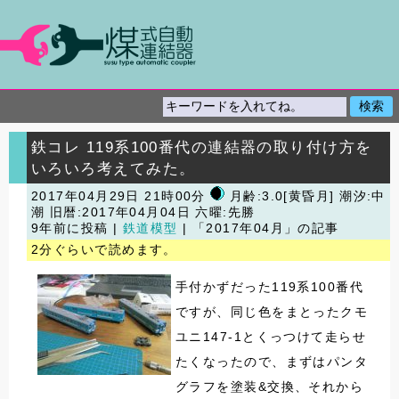
鉄コレ 119系100番代の連結器の取り付け方を
いろいろ考えてみた。
2017年04月29日 21時00分
月齢:3.0[黄昏月] 潮汐:中
潮
旧暦:2017年04月04日 六曜:先勝
9年前に投稿 |
鉄道模型
| 「2017年04月」の記事
2分ぐらいで読めます。
手付かずだった119系100番代
ですが、同じ色をまとったクモ
ユニ147-1とくっつけて走らせ
たくなったので、まずはパンタ
グラフを塗装&交換、それから