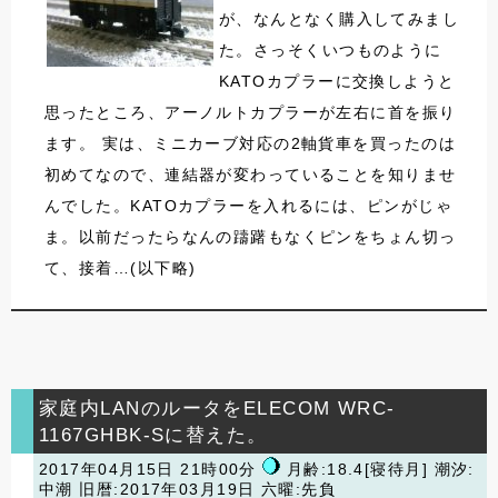
が、なんとなく購入してみまし
た。さっそくいつものように
KATOカプラーに交換しようと
思ったところ、アーノルトカプラーが左右に首を振り
ます。 実は、ミニカーブ対応の2軸貨車を買ったのは
初めてなので、連結器が変わっていることを知りませ
んでした。KATOカプラーを入れるには、ピンがじゃ
ま。以前だったらなんの躊躇もなくピンをちょん切っ
て、接着…(以下略)
家庭内LANのルータをELECOM WRC-
1167GHBK-Sに替えた。
2017年04月15日 21時00分
月齢:18.4[寝待月] 潮汐:
中潮
旧暦:2017年03月19日 六曜:先負