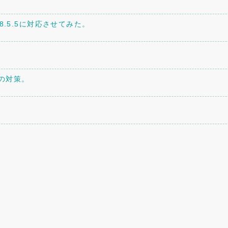
P8.5.5に対応させてみた。
への対策。
トを設置してみた。
entries
and
comments
feeds. copyright 2006 susu