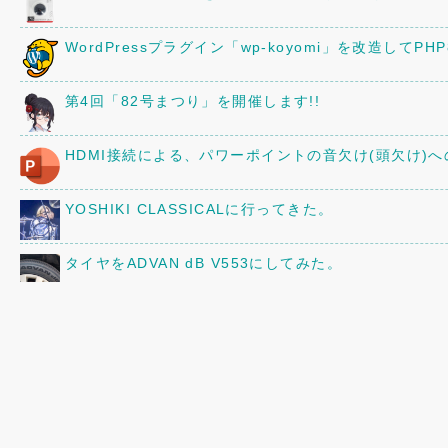
WordPressプラグイン「wp-koyomi」を改造してPH
第4回「82号まつり」を開催します!!
HDMI接続による、パワーポイントの音欠け(頭欠け)
YOSHIKI CLASSICALに行ってきた。
タイヤをADVAN dB V553にしてみた。
TP-Link RE330をアクセスポイントとして使う。
縦の3本線「≡」と縦の3点「︙」を入力する方法
京阪80型82号車の車内に、16年前に作ったレイアウ