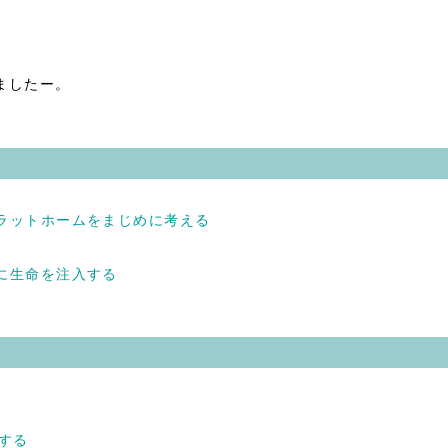
ましたー。
プラットホームをまじめに考える
駅に生命を注入する
。
装する