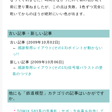
前に塗り重ねましたが、この点は失敗。1色ずつ完全に
乾いてからのほうが絶対にいい色が出ます。
古い記事・新しい記事
古い記事 [2009年10月02日]
←
感謝祭用レイアウト(その13)ポイントが動かない
っ!!
新しい記事 [2009年10月06日]
→
感謝祭用レイアウト(その15)信号場バラストの塗
装のつづき
他にも「鉄道模型」カテゴリの記事はいかがです
か。
TOMIX 583系の号車札・サボ・方向幕を自作して