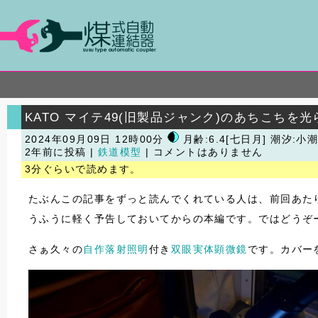
KATO マイテ49(旧製品ジャンク)のあちこちを光
2024年09月09日 12時00分
月齢:6.4[七日月] 潮汐:小
2年前に投稿 |
鉄道模型
| コメントはありません
3分ぐらいで読めます。
たぶんこの記事をずっと読んでくれている人は、前回あた
うふうに軽く予告しておいてからの本編です。ではどうぞ
さぁ久々の
自作落射照明
付き
双眼実体顕微鏡
です。カバー