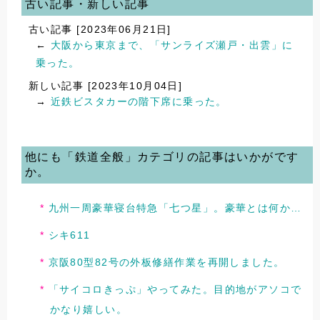
古い記事・新しい記事
古い記事 [2023年06月21日]
←
大阪から東京まで、「サンライズ瀬戸・出雲」に
乗った。
新しい記事 [2023年10月04日]
→
近鉄ビスタカーの階下席に乗った。
他にも「鉄道全般」カテゴリの記事はいかがです
か。
九州一周豪華寝台特急「七つ星」。豪華とは何か…
シキ611
京阪80型82号の外板修繕作業を再開しました。
「サイコロきっぷ」やってみた。目的地がアソコで
かなり嬉しい。