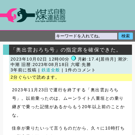
「奥出雲おろち号」の指定席を確保できた。
2023年10月02日 12時00分
月齢:17.4[居待月] 潮汐:
中潮
旧暦:2023年08月18日 六曜:先勝
3年前に投稿 |
鉄道全般
| 1件のコメント
2分ぐらいで読めます。
2023年11月23日で運行を終了する「奥出雲おろち
号」。以前乗ったのは、ムーンライト八重垣との乗り
継ぎで乗った記憶があるからもう20年以上前のことか
な。
佳奈が乗りたいって言うものだから、久々に10時打ち