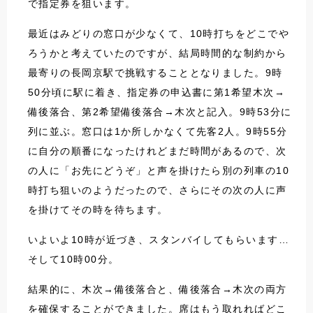
で指定券を狙います。
最近はみどりの窓口が少なくて、10時打ちをどこでや
ろうかと考えていたのですが、結局時間的な制約から
最寄りの長岡京駅で挑戦することとなりました。9時
50分頃に駅に着き、指定券の申込書に第1希望木次→
備後落合、第2希望備後落合→木次と記入。9時53分に
列に並ぶ。窓口は1か所しかなくて先客2人。9時55分
に自分の順番になったけれどまだ時間があるので、次
の人に「お先にどうぞ」と声を掛けたら別の列車の10
時打ち狙いのようだったので、さらにその次の人に声
を掛けてその時を待ちます。
いよいよ10時が近づき、スタンバイしてもらいます…
そして10時00分。
結果的に、木次→備後落合と、備後落合→木次の両方
を確保することができました。席はもう取れればどこ