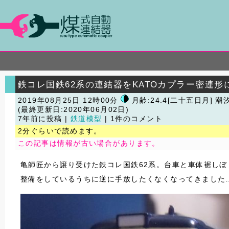
鉄コレ国鉄62系の連結器をKATOカプラー密連形
2019年08月25日 12時00分
月齢:24.4[二十五日月] 潮
(最終更新日:2020年06月02日)
7年前に投稿 |
鉄道模型
| 1件のコメント
2分ぐらいで読めます。
この記事は情報が古い場合があります。
亀師匠から譲り受けた鉄コレ国鉄62系。台車と車体裾しぼ
整備をしているうちに逆に手放したくなくなってきました