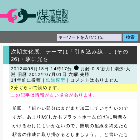
次期文化展、テーマは「引き込み線」。(その
26)・駅に光を
2012年08月18日 14時17分
月齢:0.8[新月] 潮汐:大
潮
旧暦:2012年07月01日 六曜:先勝
14年前に投稿 |
鉄道模型
| コメントはありません
2分ぐらいで読めます。
この記事は情報が古い場合があります。
前回、「細かい部分はまだまだ加工していきたいので
すが、あまり駅(しかもプラットホームだけ)に時間を
かけるわけにもいかないので、照明の配線を終えたら
駅舎の作成に取り掛かるとしましょう。」と書いたも