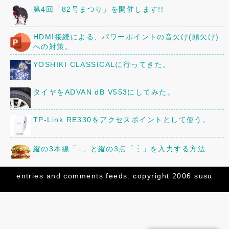
第4回「82号まつり」を開催します!!
HDMI接続による、パワーポイントの音欠け(頭欠け)
への対策。
YOSHIKI CLASSICALに行ってきた。
タイヤをADVAN dB V553にしてみた。
TP-Link RE330をアクセスポイントとして使う。
縦の3本線「≡」と縦の3点「︙」を入力する方法
京阪80型82号車の車内に、16年前に作ったレイアウ
entries
and
comments
feeds. copyright 2006 susu
トを設置してみた。
三菱「ミニキャブ」のオーディオ・スピーカーを交換
してみた。