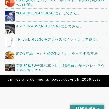
への対策。
YOSHIKI CLASSICALに行ってきた。
タイヤをADVAN dB V553にしてみた。
TP-Link RE330をアクセスポイントとして使う。
縦の3本線「≡」と縦の3点「︙」を入力する方法
京阪80型82号車の車内に、16年前に作ったレイアウ
トを設置してみた。
三菱「ミニキャブ」のオーディオ・スピーカーを交換
entries
and
comments
feeds. copyright 2006 susu
してみた。
「82号まつり」の追加情報!
スーパーカブ90(HA02)のミラーを交換した。
Translate »