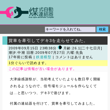
貨車を牽引してデキ3を走らせてみた。
2009年09月15日 23時38分
月齢:26.1[二十七日月]
潮汐:中潮
旧暦:2009年07月27日 六曜:先負
17年前に投稿 |
鉄道模型
| コメントはありません
1分ぐらいで読めます。
この記事は情報が古い場合があります。
大津線感謝祭が、当初考えていたよりも数日早く開催
されるようなので、信号場モジュールを作らなくて
は…と思いつつ、デキ3で遊びます。
付属の連結器を付けて、貨車を牽引してみました。