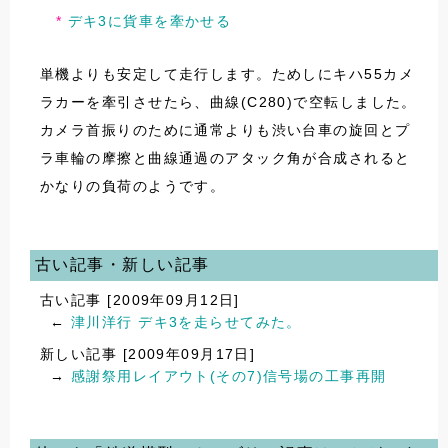
デキ3に貨車を牽かせる
単機よりも安定して走行します。ためしにキハ55カメ
ラカーを牽引させたら、曲線(C280)で空転しました。
カメラ首振りのために通常よりも渋い台車の旋回とプ
ラ車輪の摩擦と曲線通過のアタック角が合成されると
かなりの負荷のようです。
古い記事・新しい記事
古い記事 [2009年09月12日]
←
津川洋行 デキ3を走らせてみた。
新しい記事 [2009年09月17日]
→
感謝祭用レイアウト(その7)信号場の工事再開