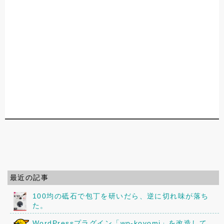
最近の記事
100均の砥石で包丁を研いだら、逆に切れ味が落ち
た。
WordPressプラグイン「wp-koyomi」を改造して