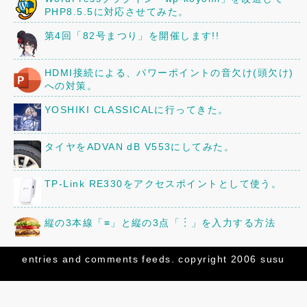
PHP8.5.5に対応させてみた。
第4回「82号まつり」を開催します!!
HDMI接続による、パワーポイントの音欠け(頭欠け)
への対策。
YOSHIKI CLASSICALに行ってきた。
タイヤをADVAN dB V553にしてみた。
TP-Link RE330をアクセスポイントとして使う。
縦の3本線「≡」と縦の3点「︙」を入力する方法
京阪80型82号車の車内に、16年前に作ったレイアウ
entries
and
comments
feeds. copyright 2006 susu
トを設置してみた。
三菱「ミニキャブ」のオーディオ・スピーカーを交換