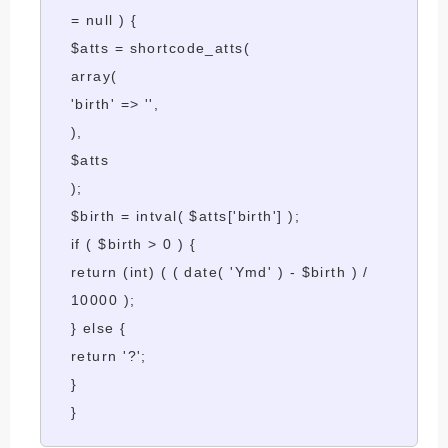
= null ) {
$atts = shortcode_atts(
array(
'birth' => '',
),
$atts
);
$birth = intval( $atts['birth'] );
if ( $birth > 0 ) {
return (int) ( ( date( 'Ymd' ) - $birth ) /
10000 );
} else {
return '?';
}
}