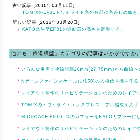
古い記事 [2015年03月11日]
←
TOMIXのEF81トワイライト色の各部に色差しの続き
新しい記事 [2015年03月20日]
→
KATO北斗星EF81の連結器の高さを調整する。
他にも「鉄道模型」カテゴリの記事はいかがですか
いろんな車両で複線間隔28mm(27.75mm)から曲
Nゲージファインスケール(1/150)の入換信号機を作る。
レイアウト制作のリハビリテーションのためのレイアウ
TOMIXのトワイライトエクスプレス、フル編成を入
MICROACE EF10-24のカプラーをKATOカプラーに
レイアウト制作のリハビリテーションのためのレイアウ