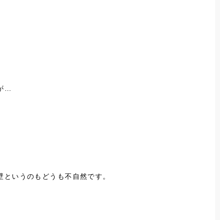
が…
壁というのもどうも不自然です。