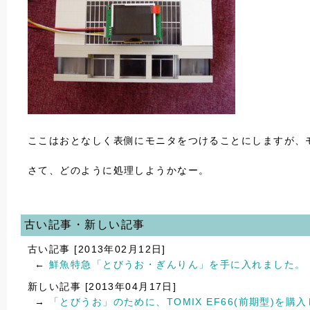
ここはおとなしく表側にモニタをつけることにしますが、
さて、どのように処理しようかなー。
古い記事・新しい記事
古い記事 [2013年02月12日]
←
鮮魚特急「とびうお・ぎんりん」を手に入れました。
新しい記事 [2013年04月17日]
→
「とびうお」のために、TOMIX EF66(前期型)を購