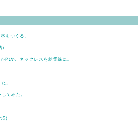
。
ド]林をつくる。
結)
AuかPtか、ネックレスを給電線に。
した。
をしてみた。
5)