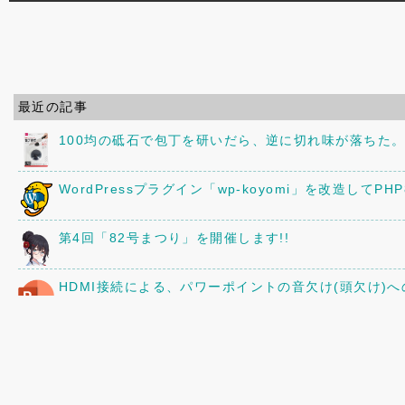
最近の記事
100均の砥石で包丁を研いだら、逆に切れ味が落ちた
WordPressプラグイン「wp-koyomi」を改造してPH
第4回「82号まつり」を開催します!!
HDMI接続による、パワーポイントの音欠け(頭欠け)
YOSHIKI CLASSICALに行ってきた。
タイヤをADVAN dB V553にしてみた。