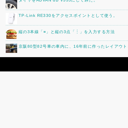
TP-Link RE330をアクセスポイントとして使う。
縦の3本線「≡」と縦の3点「︙」を入力する方法
京阪80型82号車の車内に、16年前に作ったレイアウ
三菱「ミニキャブ」のオーディオ・スピーカーを交換
「82号まつり」の追加情報!
スーパーカブ90(HA02)のミラーを交換した。
スーパーカブC50のレッグシールドを赤くした。
またまた「82号まつり」を開催します!!