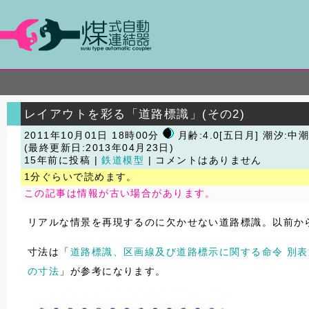
レイアウトを彩る「道路標識」(その2)
2011年10月01日 18時00分
月齢:4.0[五日月] 潮汐:中
(最終更新日:2013年04月23日)
15年前に投稿 |
鉄道模型
| コメントはありません
1分ぐらいで読めます。
この記事は情報が古い場合があります。
リアルな情景を再現するのに欠かせない道路標識。以前か
寸法は「
道路標識、区画線及び道路標示に関する命令 別表
の寸法
」が参考になります。