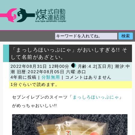
「まっしろほいっぷにゃ」がおいしすぎる!! そ
して名前があざとい。
2022年08月31日 12時00分
月齢:4.2[五日月] 潮汐:中
潮
旧暦:2022年08月05日 六曜:赤口
4年前に投稿 |
分類無用
| コメントはありません
1分ぐらいで読めます。
セブンイレブンのスイーツ「
まっしろほいっぷにゃ
」
がめっちゃおいしい!!