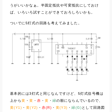
うがいいかなぁ。半固定抵抗や可変抵抗にしておけ
ば、いろいろ試すことができておろしろいかも。
ついでに5灯式の回路も考えてみました。
基本的には3灯式と同じなんですけど、5灯式信号機は
上から
黄
・
黄
・
赤
・
黄
・
緑
の順にならんでいるので、
黄(Y1)
・
黄(Y2)
・
赤(R)
・
黄(Y3)
・
緑(G)
として回路図