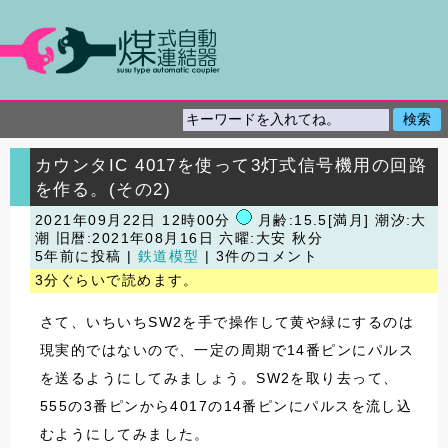
カウンタIC 4017を使って3灯式信号機用の回路
を作る。(その2)
2021年09月22日 12時00分
月齢:15.5[満月] 潮汐:大
潮
旧暦:2021年08月16日 六曜:大安 秋分
5年前に投稿 |
鉄道模型
| 3件のコメント
3分ぐらいで読めます。
さて、いちいちSW2を手で操作して黄や緑にするのは
現実的ではないので、一定の周期で14番ピンにパルス
を送るようにしてみましょう。SW2を取り去って、
555の3番ピンから4017の14番ピンにパルスを流し込
むようにしてみました。