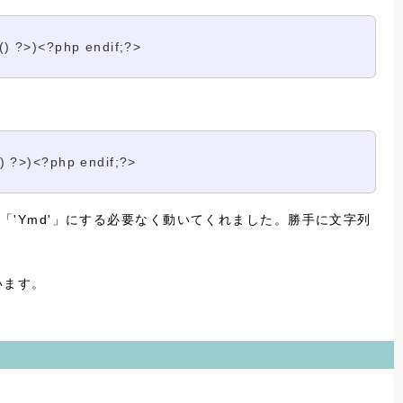
) ?>)<?php endif;?>
 ?>)<?php endif;?>
「'Ymd'」にする必要なく動いてくれました。勝手に文字列
います。