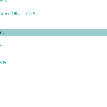
させる。
日のように2桁にしてみた。
か。
した。
。
関係
。