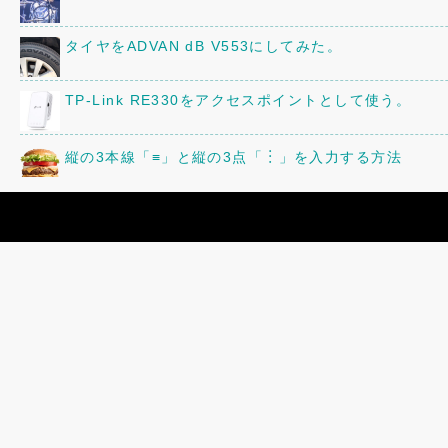
タイヤをADVAN dB V553にしてみた。
TP-Link RE330をアクセスポイントとして使う。
縦の3本線「≡」と縦の3点「︙」を入力する方法
京阪80型82号車の車内に、16年前に作ったレイアウ
三菱「ミニキャブ」のオーディオ・スピーカーを交換
「82号まつり」の追加情報!
スーパーカブ90(HA02)のミラーを交換した。
スーパーカブC50のレッグシールドを赤くした。