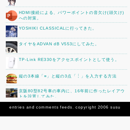
HDMI接続による、パワーポイントの音欠け(頭欠け)
への対策。
YOSHIKI CLASSICALに行ってきた。
タイヤをADVAN dB V553にしてみた。
TP-Link RE330をアクセスポイントとして使う。
縦の3本線「≡」と縦の3点「︙」を入力する方法
京阪80型82号車の車内に、16年前に作ったレイアウ
トを設置してみた。
三菱「ミニキャブ」のオーディオ・スピーカーを交換
entries
and
comments
feeds. copyright 2006 susu
してみた。
「82号まつり」の追加情報!