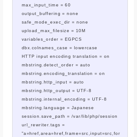
max_input_time = 60
output_buffering = none
safe_mode_exec_dir = none
upload_max_filesize = 10M
variables_order = EGPCS
dbx.colnames_case = lowercase
HTTP input encoding translation = on
mbstring.detect_order = auto
mbstring.encoding_translation = on
mbstring.http_input = auto
mbstring.http_output = UTF-8
mbstring.internal_encoding = UTF-8
mbstring.language = Japanese
session.save_path = /var/lib/php/session
url_rewriter.tags =
"a=href,area=href,frame=src,input=src,for