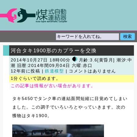
河合タキ1900形のカプラーを交換
2014年10月27日 18時00分
月齢:3.6[黄昏月] 潮汐:中
潮
旧暦:2014年閏09月04日 六曜:赤口
12年前に投稿 |
鉄道模型
| コメントはありません
1分ぐらいで読めます。
この記事は情報が古い場合があります。
タキ5450でタンク車の連結面間短縮に目覚めてしまい
ました。この調子でいろいろとやっていきます。次の
獲物はタキ1900。