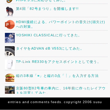
PHP8.5.5に対応させてみた。
第4回「82号まつり」を開催します!!
HDMI接続による、パワーポイントの音欠け(頭欠け)
への対策。
YOSHIKI CLASSICALに行ってきた。
タイヤをADVAN dB V553にしてみた。
TP-Link RE330をアクセスポイントとして使う。
縦の3本線「≡」と縦の3点「︙」を入力する方法
京阪80型82号車の車内に、16年前に作ったレイアウ
トを設置してみた。
三菱「ミニキャブ」のオーディオ・スピーカーを交換
entries
and
comments
feeds. copyright 2006 susu
してみた。