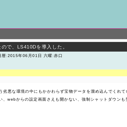
なったので、LS410Dを導入した。
暦:2015年06月01日 六曜:赤口
。押入の中という劣悪な環境の中にもかかわらず宝物データを溜め込んで
ない、webからの設定画面さえも開かない、強制シャットダウン