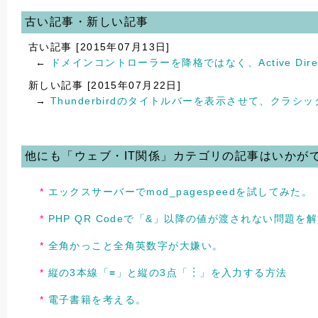
古い記事・新しい記事
古い記事 [2015年07月13日]
←
ドメインコントローラーを降格ではなく、Active Dir
新しい記事 [2015年07月22日]
→
Thunderbirdのタイトルバーを表示させて、クラシ
他にも「ウェブ・IT関係」カテゴリの記事はいかが
エックスサーバーでmod_pagespeedを試してみた。
PHP QR Codeで「&」以降の値が渡されない問題を
全角かっこと全角英数字が大嫌い。
縦の3本線「≡」と縦の3点「︙」を入力する方法
電子書籍を考える。