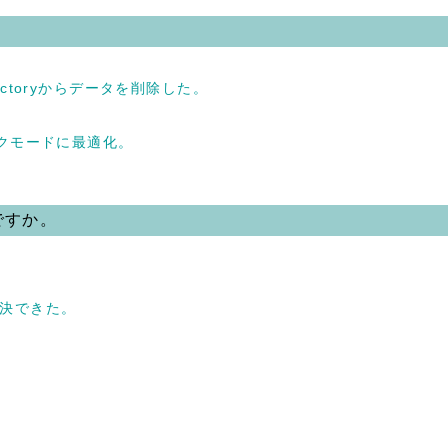
ectoryからデータを削除した。
ックモードに最適化。
ですか。
解決できた。