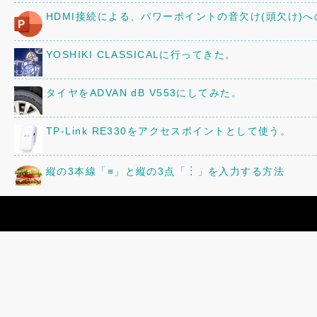
HDMI接続による、パワーポイントの音欠け(頭欠け)
YOSHIKI CLASSICALに行ってきた。
タイヤをADVAN dB V553にしてみた。
TP-Link RE330をアクセスポイントとして使う。
縦の3本線「≡」と縦の3点「︙」を入力する方法
京阪80型82号車の車内に、16年前に作ったレイアウ
三菱「ミニキャブ」のオーディオ・スピーカーを交換
「82号まつり」の追加情報!