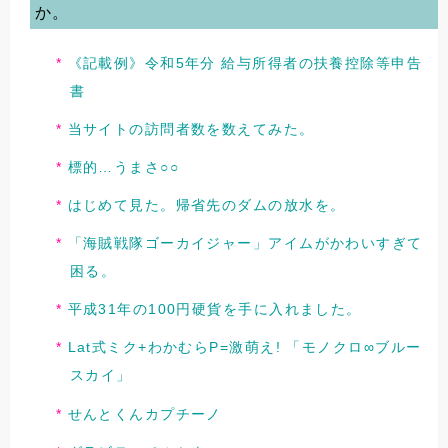
か。
《記載例》令和5年分 給与所得者の扶養控除等申告
書
当サイトの訪問者数を数えてみた。
標的…うまさ○○
はじめて見た。帰省先のダムの放水を。
「海賊戦隊ゴーカイジャー」アイムがかわいすぎて
困る。
平成31年の100円硬貨を手に入れました。
Lat式ミク+わかむらP=激萌え! 「モノクロ∞ブルー
スカイ」
せんとくんカプチーノ