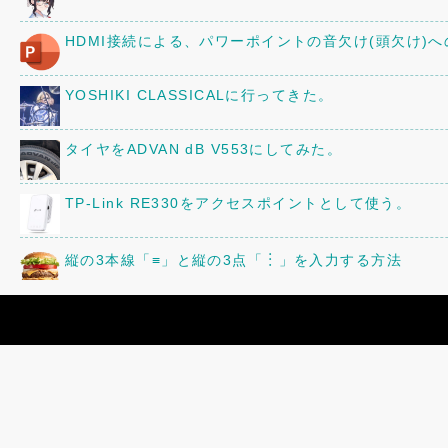
HDMI接続による、パワーポイントの音欠け(頭欠け)
YOSHIKI CLASSICALに行ってきた。
タイヤをADVAN dB V553にしてみた。
TP-Link RE330をアクセスポイントとして使う。
縦の3本線「≡」と縦の3点「︙」を入力する方法
京阪80型82号車の車内に、16年前に作ったレイアウ
三菱「ミニキャブ」のオーディオ・スピーカーを交換
「82号まつり」の追加情報!