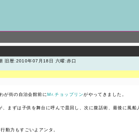
潮
旧暦:2010年07月18日 六曜:赤口
たわが街の自治会館前に
Mr.チョップリン
がやってきました。
が、まずは子供を舞台に呼んで皿回し、次に腹話術、最後に風船
も行動力もすごいよアンタ。