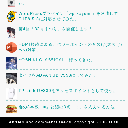
た。
WordPressプラグイン「wp-koyomi」を改造して
PHP8.5.5に対応させてみた。
第4回「82号まつり」を開催します!!
HDMI接続による、パワーポイントの音欠け(頭欠け)
への対策。
YOSHIKI CLASSICALに行ってきた。
タイヤをADVAN dB V553にしてみた。
TP-Link RE330をアクセスポイントとして使う。
縦の3本線「≡」と縦の3点「︙」を入力する方法
京阪80型82号車の車内に、16年前に作ったレイアウ
entries
and
comments
feeds. copyright 2006 susu
トを設置してみた。