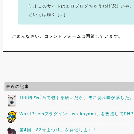
[…] このサイトはエロブログちゃうわ!!(怒)
といえば鉄く […]
ごめんなさい、コメントフォームは閉鎖しています。
最近の記事
100均の砥石で包丁を研いだら、逆に切れ味が落ちた
WordPressプラグイン「wp-koyomi」を改造してPH
第4回「82号まつり」を開催します!!