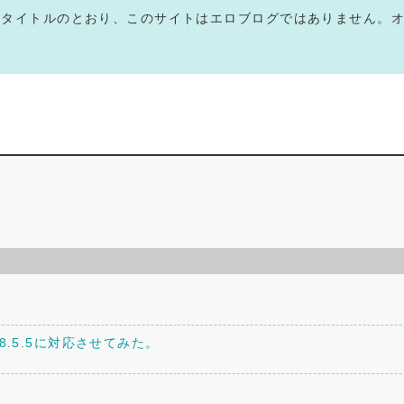
 いや、タイトルのとおり、このサイトはエロブログではありません
。
P8.5.5に対応させてみた。