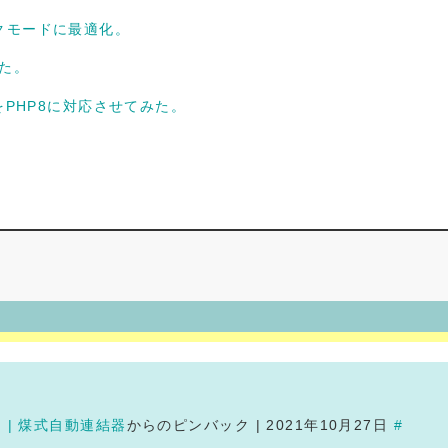
ックモードに最適化。
した。
PHP8に対応させてみた。
 | 煤式自動連結器
からのピンバック | 2021年10月27日
#