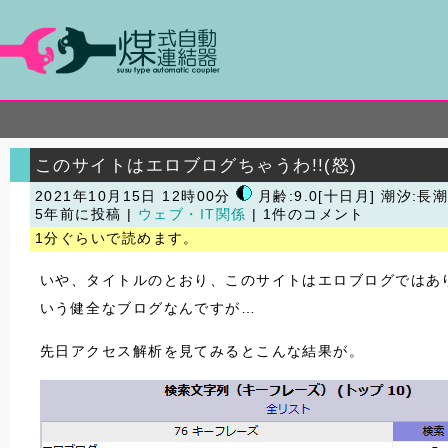
このサイトはエロブログちゃうわ!!(怒)
2021年10月15日 12時00分
月齢:9.0[十日月] 潮汐:長
5年前に投稿 |
ウェブ・IT関係
| 1件のコメント
1分ぐらいで読めます。
いや、タイトルのとおり、このサイトはエロブログではあ
いう健全なブログなんですが…
先日アクセス解析を見てみるとこんな結果が。