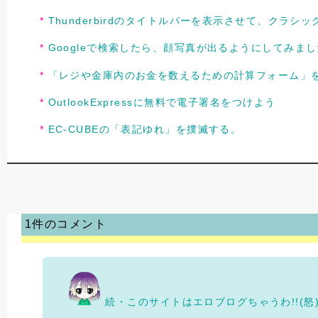
Thunderbirdのタイトルバーを表示させて、クラシ
Googleで検索したら、顔写真が出るようにしてみま
「レジや金庫内のお金を数えるための計算フォーム」を
OutlookExpressに無料で電子署名をつけよう
EC-CUBEの「表記ゆれ」を撲滅する。
1件のコメント
続・このサイトはエロブログちゃうわ!!(怒)