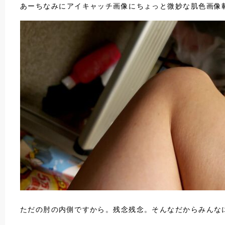
あーちなみにアイキャッチ画像にちょっと微妙な肌色画像
ただの肘の内側ですから。残念残念。そんなだからみんな