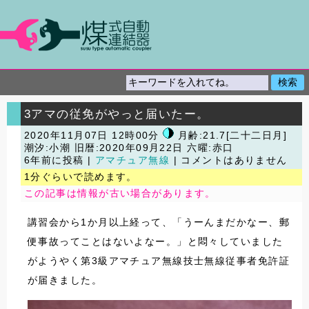
3アマの従免がやっと届いたー。
2020年11月07日 12時00分
月齢:21.7[二十二日月]
潮汐:小潮
旧暦:2020年09月22日 六曜:赤口
6年前に投稿 |
アマチュア無線
| コメントはありません
1分ぐらいで読めます。
この記事は情報が古い場合があります。
講習会から1か月以上経って、「うーんまだかなー、郵
便事故ってことはないよなー。」と悶々していました
がようやく第3級アマチュア無線技士無線従事者免許証
が届きました。