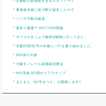
京都駅の前衛的すぎるモダンアート
東海道本線に桂川駅が誕生したので
ノーズ可動分岐器
最初で最後?! HOT7000団臨
サイコロきっぷで餘部&城崎に行ってきた。
京阪80型82号の外板にパテを盛り始めました。
500系の今後
大阪モノレール彩都線試乗会
485系改183系のドアステップ
またまた「82号まつり」を開催します!!