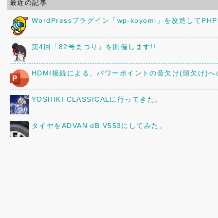
最近の記事
WordPressプラグイン「wp-koyomi」を改造してPH
第4回「82号まつり」を開催します!!
HDMI接続による、パワーポイントの音欠け(頭欠け)
YOSHIKI CLASSICALに行ってきた。
タイヤをADVAN dB V553にしてみた。
TP-Link RE330をアクセスポイントとして使う。
縦の3本線「≡」と縦の3点「︙」を入力する方法
京阪80型82号車の車内に、16年前に作ったレイアウ