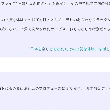
Ⅴ(ファイブ)～限りなき前進～」を策定し、その中で観光立国の
けの上質な体験」の提案を目的として、当社のあらたなフラッグ
の旅にない、上質で洗練されたサービス・おもてなしや特別感の
。
「日本を楽しむあなただけの上質な体験」を感
DESIGN代表の奥山清行氏のプロデュースによります。 具体的な