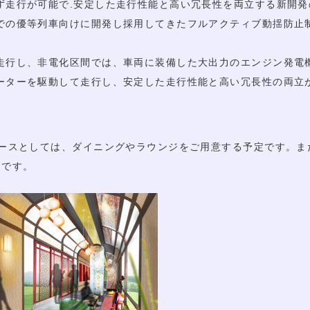
走行が可能で.安定した走行性能と高い冗長性を両立する新開発の
での優等列車向けに開発し採用してきたフルアクティブ動揺防止
走行し、非電化区間では、車両に装備した大出力のエンジン発電
ーターを駆動して走行し、安定した走行性能と高い冗長性の両立
ースとしては、ダイニングやラウンジをご用意する予定です。また
定です。