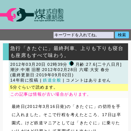
急行「きたぐに」最終列車、上りも下りも寝台
も座席もすべて味わう。
2012年03月20日 02時39分
月齢:27.6[二十八日月]
潮汐:中潮
旧暦:2012年02月28日 六曜:大安 春分
(最終更新日:2019年09月02日)
14年前に投稿 |
鉄道全般
| コメントはありません
5分ぐらいで読めます。
この記事は情報が古い場合があります。
最終日(2012年3月16日発)の「きたぐに」の切符を手
に入れました。そこで行程を考えたところ、17日は卒
園式。けど鉄道マニアとしては「きたぐに」に乗りた