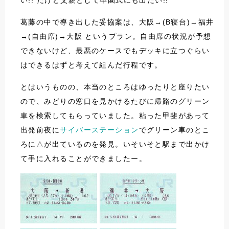
い!! だけど父親として卒園式にも出たい!!
葛藤の中で導き出した妥協案は、大阪→(B寝台)→福井
→(自由席)→大阪 というプラン。自由席の状況が予想
できないけど、最悪のケースでもデッキに立つぐらい
はできるはずと考えて組んだ行程です。
とはいうものの、本当のところはゆったりと座りたい
ので、みどりの窓口を見かけるたびに帰路のグリーン
車を検索してもらっていました。粘った甲斐があって
出発前夜に
サイバーステーション
でグリーン車のとこ
ろに△が出ているのを発見。いそいそと駅まで出かけ
て手に入れることができましたー。