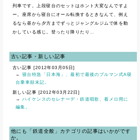
列車です。上段寝台のセットはホント大変なんですよ
ー。座席から寝台にオール転換するときなんて、例え
るなら昼から夕方までずっとジャングルジムで体を動
かしている感じ。登ったり降りたり…
古い記事・新しい記事
古い記事 [2012年03月05日]
←
寝台特急「日本海」、最初で最後のプルマン式A寝
台乗車顛末記。
新しい記事 [2012年03月22日]
→
ハイケンスのセレナーデ・鉄道唱歌、着メロ用に
編集。
他にも「鉄道全般」カテゴリの記事はいかがです
か。