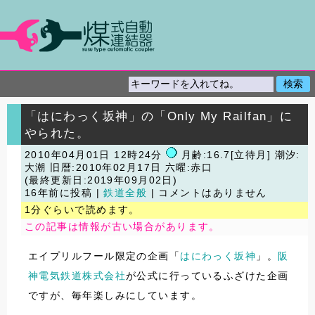
「はにわっく坂神」の「Only My Railfan」に
やられた。
2010年04月01日 12時24分
月齢:16.7[立待月] 潮汐:
大潮
旧暦:2010年02月17日 六曜:赤口
(最終更新日:2019年09月02日)
16年前に投稿 |
鉄道全般
| コメントはありません
1分ぐらいで読めます。
この記事は情報が古い場合があります。
エイプリルフール限定の企画「
はにわっく坂神
」。
阪
神電気鉄道株式会社
が公式に行っているふざけた企画
ですが、毎年楽しみにしています。